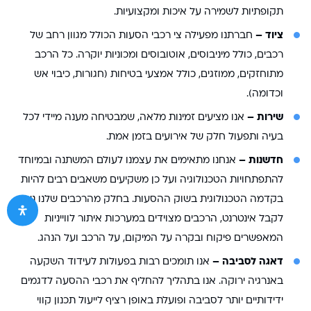
תקופתיות לשמירה על איכות ומקצועיות.
ציוד –
חברתנו מפעילה צי רכבי הסעות הכולל מגוון רחב של
רכבים, כולל מיניבוסים, אוטובוסים ומכוניות יוקרה. כל הרכב
מתוחזקים, ממוזגים, כולל אמצעי בטיחות (חגורות, כיבוי אש
וכדומה).
שירות –
אנו מציעים זמינות מלאה, שמבטיחה מענה מיידי לכל
בעיה ותפעול חלק של אירועים בזמן אמת.
חדשנות –
אנחנו מתאימים את עצמנו לעולם המשתנה ובמיוחד
להתפתחויות הטכנולוגיה ועל כן משקיעים משאבים רבים להיות
בקדמה הטכנולוגית בשוק ההסעות. בחלק מהרכבים שלנו ניתן
לקבל אינטרנט, הרכבים מצוידים במערכות איתור לווייניות
המאפשרים פיקוח ובקרה על המיקום, על הרכב ועל הנהג.
דאגה לסביבה –
אנו תומכים רבות בפעולות לעידוד השקעה
באנרגיה ירוקה. אנו בתהליך להחליף את רכבי ההסעה לדגמים
ידידותיים יותר לסביבה ופועלת באופן רציף לייעול תכנון קווי